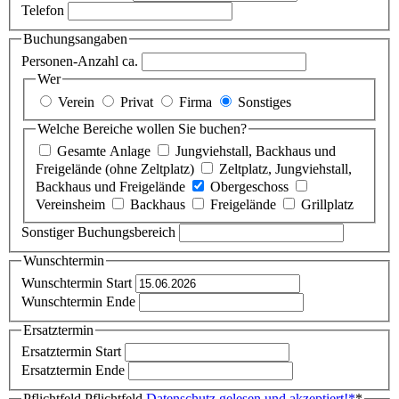
Telefon
Buchungsangaben
Personen-Anzahl ca.
Wer
Verein
Privat
Firma
Sonstiges
Welche Bereiche wollen Sie buchen?
Gesamte Anlage
Jungviehstall, Backhaus und
Freigelände (ohne Zeltplatz)
Zeltplatz, Jungviehstall,
Backhaus und Freigelände
Obergeschoss
Vereinsheim
Backhaus
Freigelände
Grillplatz
Sonstiger Buchungsbereich
Wunschtermin
Wunschtermin Start
Wunschtermin Ende
Ersatztermin
Ersatztermin Start
Ersatztermin Ende
Pflichtfeld
Pflichtfeld
Datenschutz gelesen und akzeptiert!
*
*