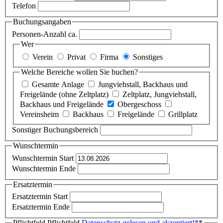
Telefon
Buchungsangaben
Personen-Anzahl ca.
Wer
Verein
Privat
Firma
Sonstiges
Welche Bereiche wollen Sie buchen?
Gesamte Anlage
Jungviehstall, Backhaus und
Freigelände (ohne Zeltplatz)
Zeltplatz, Jungviehstall,
Backhaus und Freigelände
Obergeschoss
Vereinsheim
Backhaus
Freigelände
Grillplatz
Sonstiger Buchungsbereich
Wunschtermin
Wunschtermin Start
Wunschtermin Ende
Ersatztermin
Ersatztermin Start
Ersatztermin Ende
Pflichtfeld
Pflichtfeld
Datenschutz gelesen und akzeptiert!
*
*