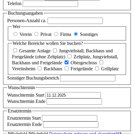
Telefon
Buchungsangaben
Personen-Anzahl ca.
Wer
Verein
Privat
Firma
Sonstiges
Welche Bereiche wollen Sie buchen?
Gesamte Anlage
Jungviehstall, Backhaus und
Freigelände (ohne Zeltplatz)
Zeltplatz, Jungviehstall,
Backhaus und Freigelände
Obergeschoss
Vereinsheim
Backhaus
Freigelände
Grillplatz
Sonstiger Buchungsbereich
Wunschtermin
Wunschtermin Start
Wunschtermin Ende
Ersatztermin
Ersatztermin Start
Ersatztermin Ende
Pflichtfeld
Pflichtfeld
Datenschutz gelesen und akzeptiert!
*
*