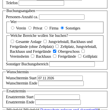
Telefon
Buchungsangaben
Personen-Anzahl ca.
Wer
Verein
Privat
Firma
Sonstiges
Welche Bereiche wollen Sie buchen?
Gesamte Anlage
Jungviehstall, Backhaus und
Freigelände (ohne Zeltplatz)
Zeltplatz, Jungviehstall,
Backhaus und Freigelände
Obergeschoss
Vereinsheim
Backhaus
Freigelände
Grillplatz
Sonstiger Buchungsbereich
Wunschtermin
Wunschtermin Start
Wunschtermin Ende
Ersatztermin
Ersatztermin Start
Ersatztermin Ende
Pflichtfeld
Pflichtfeld
Datenschutz gelesen und akzeptiert!
*
*