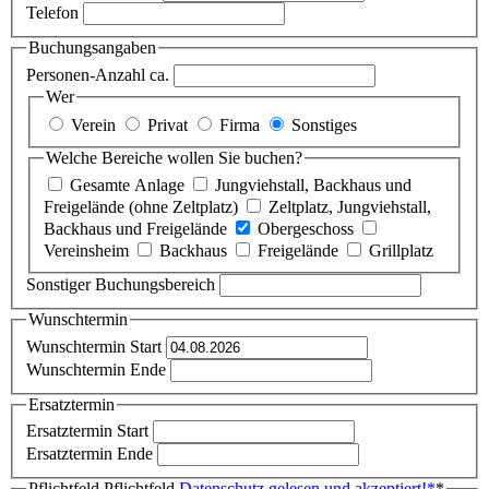
Telefon
Buchungsangaben
Personen-Anzahl ca.
Wer
Verein
Privat
Firma
Sonstiges
Welche Bereiche wollen Sie buchen?
Gesamte Anlage
Jungviehstall, Backhaus und
Freigelände (ohne Zeltplatz)
Zeltplatz, Jungviehstall,
Backhaus und Freigelände
Obergeschoss
Vereinsheim
Backhaus
Freigelände
Grillplatz
Sonstiger Buchungsbereich
Wunschtermin
Wunschtermin Start
Wunschtermin Ende
Ersatztermin
Ersatztermin Start
Ersatztermin Ende
Pflichtfeld
Pflichtfeld
Datenschutz gelesen und akzeptiert!
*
*