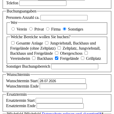
Telefon
Buchungsangaben
Personen-Anzahl ca.
Wer
Verein
Privat
Firma
Sonstiges
Welche Bereiche wollen Sie buchen?
Gesamte Anlage
Jungviehstall, Backhaus und
Freigelände (ohne Zeltplatz)
Zeltplatz, Jungviehstall,
Backhaus und Freigelände
Obergeschoss
Vereinsheim
Backhaus
Freigelände
Grillplatz
Sonstiger Buchungsbereich
Wunschtermin
Wunschtermin Start
Wunschtermin Ende
Ersatztermin
Ersatztermin Start
Ersatztermin Ende
Pflichtfeld
Pflichtfeld
Datenschutz gelesen und akzeptiert!
*
*