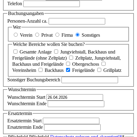
Telefon
Buchungsangaben
Personen-Anzahl ca.
Wer
Verein
Privat
Firma
Sonstiges
Welche Bereiche wollen Sie buchen?
Gesamte Anlage
Jungviehstall, Backhaus und
Freigelände (ohne Zeltplatz)
Zeltplatz, Jungviehstall,
Backhaus und Freigelände
Obergeschoss
Vereinsheim
Backhaus
Freigelände
Grillplatz
Sonstiger Buchungsbereich
Wunschtermin
Wunschtermin Start
Wunschtermin Ende
Ersatztermin
Ersatztermin Start
Ersatztermin Ende
Pflichtfeld
Pflichtfeld
Datenschutz gelesen und akzeptiert!
*
*