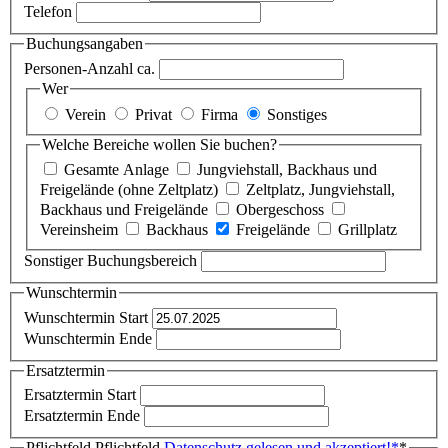
Telefon
Buchungsangaben
Personen-Anzahl ca.
Wer
Verein
Privat
Firma
Sonstiges
Welche Bereiche wollen Sie buchen?
Gesamte Anlage
Jungviehstall, Backhaus und
Freigelände (ohne Zeltplatz)
Zeltplatz, Jungviehstall,
Backhaus und Freigelände
Obergeschoss
Vereinsheim
Backhaus
Freigelände
Grillplatz
Sonstiger Buchungsbereich
Wunschtermin
Wunschtermin Start
Wunschtermin Ende
Ersatztermin
Ersatztermin Start
Ersatztermin Ende
Pflichtfeld
Pflichtfeld
Datenschutz gelesen und akzeptiert!
*
*