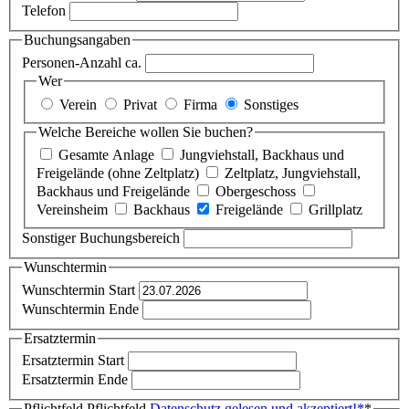
Telefon
Buchungsangaben
Personen-Anzahl ca.
Wer
Verein
Privat
Firma
Sonstiges
Welche Bereiche wollen Sie buchen?
Gesamte Anlage
Jungviehstall, Backhaus und
Freigelände (ohne Zeltplatz)
Zeltplatz, Jungviehstall,
Backhaus und Freigelände
Obergeschoss
Vereinsheim
Backhaus
Freigelände
Grillplatz
Sonstiger Buchungsbereich
Wunschtermin
Wunschtermin Start
Wunschtermin Ende
Ersatztermin
Ersatztermin Start
Ersatztermin Ende
Pflichtfeld
Pflichtfeld
Datenschutz gelesen und akzeptiert!
*
*