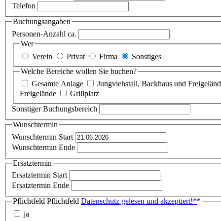
Telefon
Buchungsangaben
Personen-Anzahl ca.
Wer
Verein
Privat
Firma
Sonstiges
Welche Bereiche wollen Sie buchen?
Gesamte Anlage
Jungviehstall, Backhaus und Freigeländ
Freigelände
Grillplatz
Sonstiger Buchungsbereich
Wunschtermin
Wunschtermin Start
Wunschtermin Ende
Ersatztermin
Ersatztermin Start
Ersatztermin Ende
Pflichtfeld
Pflichtfeld
Datenschutz gelesen und akzeptiert!
*
*
ja