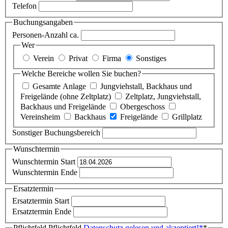
Telefon
Buchungsangaben
Personen-Anzahl ca.
Wer
Verein
Privat
Firma
Sonstiges
Welche Bereiche wollen Sie buchen?
Gesamte Anlage
Jungviehstall, Backhaus und
Freigelände (ohne Zeltplatz)
Zeltplatz, Jungviehstall,
Backhaus und Freigelände
Obergeschoss
Vereinsheim
Backhaus
Freigelände
Grillplatz
Sonstiger Buchungsbereich
Wunschtermin
Wunschtermin Start
Wunschtermin Ende
Ersatztermin
Ersatztermin Start
Ersatztermin Ende
Pflichtfeld
Pflichtfeld
Datenschutz gelesen und akzeptiert!
*
*