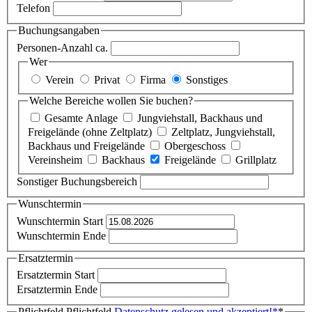
Telefon
Buchungsangaben
Personen-Anzahl ca.
Wer
Verein
Privat
Firma
Sonstiges
Welche Bereiche wollen Sie buchen?
Gesamte Anlage
Jungviehstall, Backhaus und
Freigelände (ohne Zeltplatz)
Zeltplatz, Jungviehstall,
Backhaus und Freigelände
Obergeschoss
Vereinsheim
Backhaus
Freigelände
Grillplatz
Sonstiger Buchungsbereich
Wunschtermin
Wunschtermin Start
Wunschtermin Ende
Ersatztermin
Ersatztermin Start
Ersatztermin Ende
Pflichtfeld
Pflichtfeld
Datenschutz gelesen und akzeptiert!
*
*