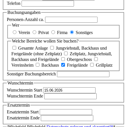
Telefon
Buchungsangaben
Personen-Anzahl ca.
Wer
Verein
Privat
Firma
Sonstiges
Welche Bereiche wollen Sie buchen?
Gesamte Anlage
Jungviehstall, Backhaus und
Freigelände (ohne Zeltplatz)
Zeltplatz, Jungviehstall,
Backhaus und Freigelände
Obergeschoss
Vereinsheim
Backhaus
Freigelände
Grillplatz
Sonstiger Buchungsbereich
Wunschtermin
Wunschtermin Start
Wunschtermin Ende
Ersatztermin
Ersatztermin Start
Ersatztermin Ende
Pflichtfeld
Pflichtfeld
Datenschutz gelesen und akzeptiert!
*
*