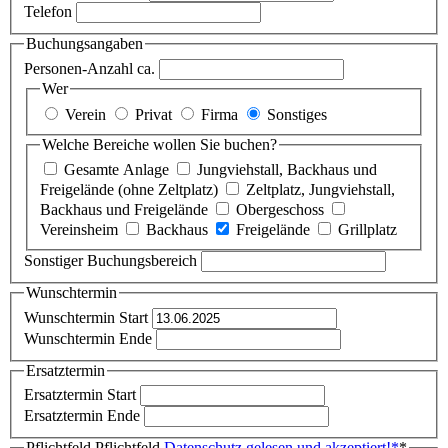
Telefon
Buchungsangaben
Personen-Anzahl ca.
Wer
Verein
Privat
Firma
Sonstiges
Welche Bereiche wollen Sie buchen?
Gesamte Anlage
Jungviehstall, Backhaus und
Freigelände (ohne Zeltplatz)
Zeltplatz, Jungviehstall,
Backhaus und Freigelände
Obergeschoss
Vereinsheim
Backhaus
Freigelände
Grillplatz
Sonstiger Buchungsbereich
Wunschtermin
Wunschtermin Start
Wunschtermin Ende
Ersatztermin
Ersatztermin Start
Ersatztermin Ende
Pflichtfeld
Pflichtfeld
Datenschutz gelesen und akzeptiert!
*
*