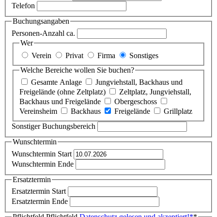
Telefon
Buchungsangaben
Personen-Anzahl ca.
Wer
Verein
Privat
Firma
Sonstiges
Welche Bereiche wollen Sie buchen?
Gesamte Anlage
Jungviehstall, Backhaus und
Freigelände (ohne Zeltplatz)
Zeltplatz, Jungviehstall,
Backhaus und Freigelände
Obergeschoss
Vereinsheim
Backhaus
Freigelände
Grillplatz
Sonstiger Buchungsbereich
Wunschtermin
Wunschtermin Start
Wunschtermin Ende
Ersatztermin
Ersatztermin Start
Ersatztermin Ende
Pflichtfeld
Pflichtfeld
Datenschutz gelesen und akzeptiert!
*
*