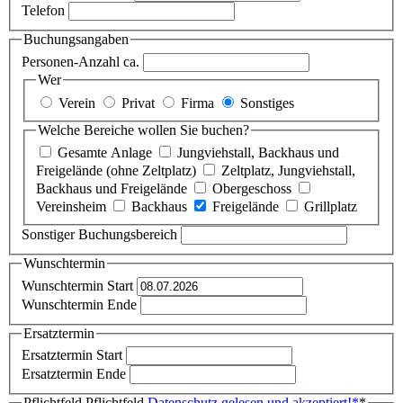
Telefon
Buchungsangaben
Personen-Anzahl ca.
Wer
Verein
Privat
Firma
Sonstiges
Welche Bereiche wollen Sie buchen?
Gesamte Anlage
Jungviehstall, Backhaus und
Freigelände (ohne Zeltplatz)
Zeltplatz, Jungviehstall,
Backhaus und Freigelände
Obergeschoss
Vereinsheim
Backhaus
Freigelände
Grillplatz
Sonstiger Buchungsbereich
Wunschtermin
Wunschtermin Start
Wunschtermin Ende
Ersatztermin
Ersatztermin Start
Ersatztermin Ende
Pflichtfeld
Pflichtfeld
Datenschutz gelesen und akzeptiert!
*
*