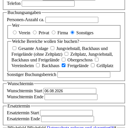
Telefon
Buchungsangaben
Personen-Anzahl ca.
Wer
Verein
Privat
Firma
Sonstiges
Welche Bereiche wollen Sie buchen?
Gesamte Anlage
Jungviehstall, Backhaus und
Freigelände (ohne Zeltplatz)
Zeltplatz, Jungviehstall,
Backhaus und Freigelände
Obergeschoss
Vereinsheim
Backhaus
Freigelände
Grillplatz
Sonstiger Buchungsbereich
Wunschtermin
Wunschtermin Start
Wunschtermin Ende
Ersatztermin
Ersatztermin Start
Ersatztermin Ende
Pflichtfeld
Pflichtfeld
Datenschutz gelesen und akzeptiert!
*
*