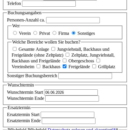
Telefon
Buchungsangaben
Personen-Anzahl ca.
Wer
Verein
Privat
Firma
Sonstiges
Welche Bereiche wollen Sie buchen?
Gesamte Anlage
Jungviehstall, Backhaus und
Freigelände (ohne Zeltplatz)
Zeltplatz, Jungviehstall,
Backhaus und Freigelände
Obergeschoss
Vereinsheim
Backhaus
Freigelände
Grillplatz
Sonstiger Buchungsbereich
Wunschtermin
Wunschtermin Start
Wunschtermin Ende
Ersatztermin
Ersatztermin Start
Ersatztermin Ende
Pflichtfeld
Pflichtfeld
Datenschutz gelesen und akzeptiert!
*
*