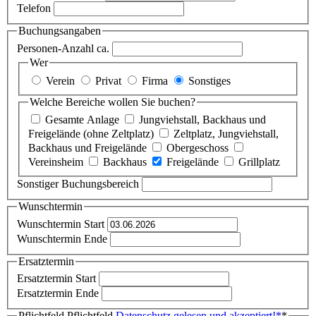
Telefon
Buchungsangaben
Personen-Anzahl ca.
Wer
Verein
Privat
Firma
Sonstiges
Welche Bereiche wollen Sie buchen?
Gesamte Anlage
Jungviehstall, Backhaus und
Freigelände (ohne Zeltplatz)
Zeltplatz, Jungviehstall,
Backhaus und Freigelände
Obergeschoss
Vereinsheim
Backhaus
Freigelände
Grillplatz
Sonstiger Buchungsbereich
Wunschtermin
Wunschtermin Start
Wunschtermin Ende
Ersatztermin
Ersatztermin Start
Ersatztermin Ende
Pflichtfeld
Pflichtfeld
Datenschutz gelesen und akzeptiert!
*
*