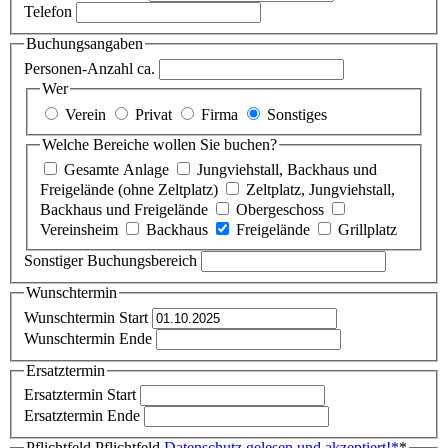
Telefon
Buchungsangaben
Personen-Anzahl ca.
Wer
Verein
Privat
Firma
Sonstiges
Welche Bereiche wollen Sie buchen?
Gesamte Anlage
Jungviehstall, Backhaus und
Freigelände (ohne Zeltplatz)
Zeltplatz, Jungviehstall,
Backhaus und Freigelände
Obergeschoss
Vereinsheim
Backhaus
Freigelände
Grillplatz
Sonstiger Buchungsbereich
Wunschtermin
Wunschtermin Start
Wunschtermin Ende
Ersatztermin
Ersatztermin Start
Ersatztermin Ende
Pflichtfeld
Pflichtfeld
Datenschutz gelesen und akzeptiert!
*
*