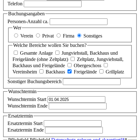
Telefon
Buchungsangaben
Personen-Anzahl ca.
Wer
Verein
Privat
Firma
Sonstiges
Welche Bereiche wollen Sie buchen?
Gesamte Anlage
Jungviehstall, Backhaus und
Freigelände (ohne Zeltplatz)
Zeltplatz, Jungviehstall,
Backhaus und Freigelände
Obergeschoss
Vereinsheim
Backhaus
Freigelände
Grillplatz
Sonstiger Buchungsbereich
Wunschtermin
Wunschtermin Start
Wunschtermin Ende
Ersatztermin
Ersatztermin Start
Ersatztermin Ende
Pflichtfeld
Pflichtfeld
Datenschutz gelesen und akzeptiert!
*
*