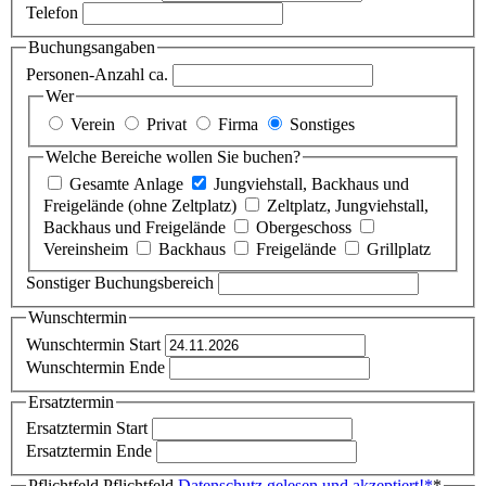
Telefon
Buchungsangaben
Personen-Anzahl ca.
Wer
Verein
Privat
Firma
Sonstiges
Welche Bereiche wollen Sie buchen?
Gesamte Anlage
Jungviehstall, Backhaus und
Freigelände (ohne Zeltplatz)
Zeltplatz, Jungviehstall,
Backhaus und Freigelände
Obergeschoss
Vereinsheim
Backhaus
Freigelände
Grillplatz
Sonstiger Buchungsbereich
Wunschtermin
Wunschtermin Start
Wunschtermin Ende
Ersatztermin
Ersatztermin Start
Ersatztermin Ende
Pflichtfeld
Pflichtfeld
Datenschutz gelesen und akzeptiert!
*
*