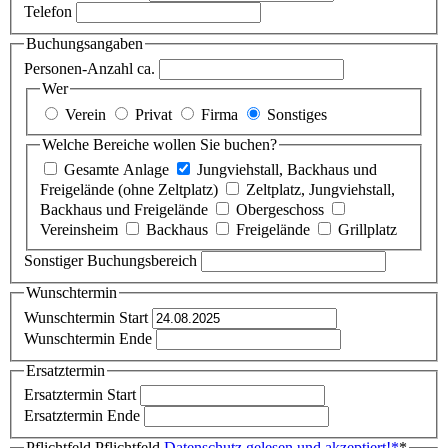
Telefon
Buchungsangaben
Personen-Anzahl ca.
Wer
Verein
Privat
Firma
Sonstiges
Welche Bereiche wollen Sie buchen?
Gesamte Anlage
Jungviehstall, Backhaus und
Freigelände (ohne Zeltplatz)
Zeltplatz, Jungviehstall,
Backhaus und Freigelände
Obergeschoss
Vereinsheim
Backhaus
Freigelände
Grillplatz
Sonstiger Buchungsbereich
Wunschtermin
Wunschtermin Start
Wunschtermin Ende
Ersatztermin
Ersatztermin Start
Ersatztermin Ende
Pflichtfeld
Pflichtfeld
Datenschutz gelesen und akzeptiert!
*
*