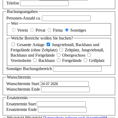
Telefon
Buchungsangaben
Personen-Anzahl ca.
Wer
Verein
Privat
Firma
Sonstiges
Welche Bereiche wollen Sie buchen?
Gesamte Anlage
Jungviehstall, Backhaus und
Freigelände (ohne Zeltplatz)
Zeltplatz, Jungviehstall,
Backhaus und Freigelände
Obergeschoss
Vereinsheim
Backhaus
Freigelände
Grillplatz
Sonstiger Buchungsbereich
Wunschtermin
Wunschtermin Start
Wunschtermin Ende
Ersatztermin
Ersatztermin Start
Ersatztermin Ende
Pflichtfeld
Pflichtfeld
Datenschutz gelesen und akzeptiert!
*
*