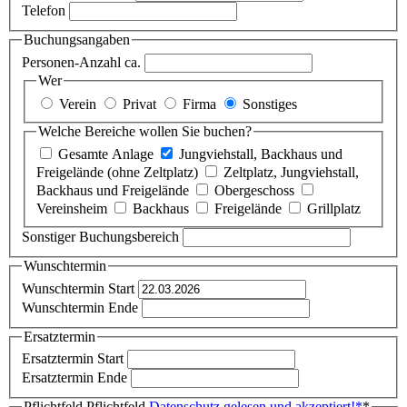
Telefon
Buchungsangaben
Personen-Anzahl ca.
Wer
Verein
Privat
Firma
Sonstiges
Welche Bereiche wollen Sie buchen?
Gesamte Anlage
Jungviehstall, Backhaus und
Freigelände (ohne Zeltplatz)
Zeltplatz, Jungviehstall,
Backhaus und Freigelände
Obergeschoss
Vereinsheim
Backhaus
Freigelände
Grillplatz
Sonstiger Buchungsbereich
Wunschtermin
Wunschtermin Start
Wunschtermin Ende
Ersatztermin
Ersatztermin Start
Ersatztermin Ende
Pflichtfeld
Pflichtfeld
Datenschutz gelesen und akzeptiert!
*
*