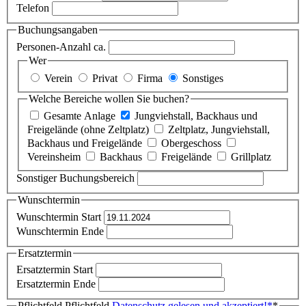
Telefon
Buchungsangaben
Personen-Anzahl ca.
Wer
Verein
Privat
Firma
Sonstiges
Welche Bereiche wollen Sie buchen?
Gesamte Anlage
Jungviehstall, Backhaus und
Freigelände (ohne Zeltplatz)
Zeltplatz, Jungviehstall,
Backhaus und Freigelände
Obergeschoss
Vereinsheim
Backhaus
Freigelände
Grillplatz
Sonstiger Buchungsbereich
Wunschtermin
Wunschtermin Start
Wunschtermin Ende
Ersatztermin
Ersatztermin Start
Ersatztermin Ende
Pflichtfeld
Pflichtfeld
Datenschutz gelesen und akzeptiert!
*
*