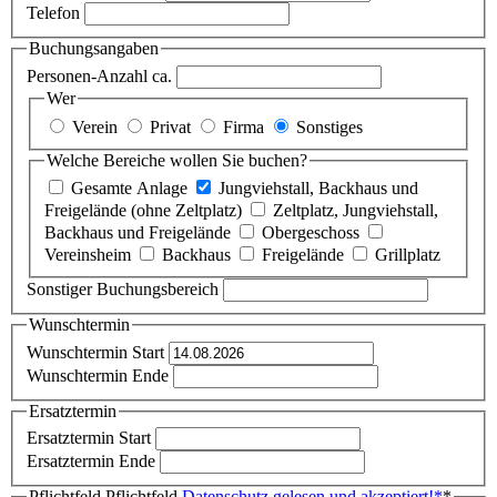
Telefon
Buchungsangaben
Personen-Anzahl ca.
Wer
Verein
Privat
Firma
Sonstiges
Welche Bereiche wollen Sie buchen?
Gesamte Anlage
Jungviehstall, Backhaus und
Freigelände (ohne Zeltplatz)
Zeltplatz, Jungviehstall,
Backhaus und Freigelände
Obergeschoss
Vereinsheim
Backhaus
Freigelände
Grillplatz
Sonstiger Buchungsbereich
Wunschtermin
Wunschtermin Start
Wunschtermin Ende
Ersatztermin
Ersatztermin Start
Ersatztermin Ende
Pflichtfeld
Pflichtfeld
Datenschutz gelesen und akzeptiert!
*
*