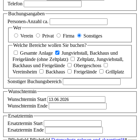
Telefon
Buchungsangaben
Personen-Anzahl ca.
Wer
Verein
Privat
Firma
Sonstiges
Welche Bereiche wollen Sie buchen?
Gesamte Anlage
Jungviehstall, Backhaus und
Freigelände (ohne Zeltplatz)
Zeltplatz, Jungviehstall,
Backhaus und Freigelände
Obergeschoss
Vereinsheim
Backhaus
Freigelände
Grillplatz
Sonstiger Buchungsbereich
Wunschtermin
Wunschtermin Start
Wunschtermin Ende
Ersatztermin
Ersatztermin Start
Ersatztermin Ende
Pflichtfeld
Pflichtfeld
Datenschutz gelesen und akzeptiert!
*
*