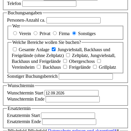
Telefon
Buchungsangaben
Personen-Anzahl ca.
Wer
Verein
Privat
Firma
Sonstiges
Welche Bereiche wollen Sie buchen?
Gesamte Anlage
Jungviehstall, Backhaus und
Freigelände (ohne Zeltplatz)
Zeltplatz, Jungviehstall,
Backhaus und Freigelände
Obergeschoss
Vereinsheim
Backhaus
Freigelände
Grillplatz
Sonstiger Buchungsbereich
Wunschtermin
Wunschtermin Start
Wunschtermin Ende
Ersatztermin
Ersatztermin Start
Ersatztermin Ende
Pflichtfeld
Pflichtfeld
Datenschutz gelesen und akzeptiert!
*
*