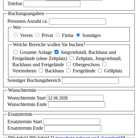
Telefon
Buchungsangaben
Personen-Anzahl ca.
Wer
Verein
Privat
Firma
Sonstiges
Welche Bereiche wollen Sie buchen?
Gesamte Anlage
Jungviehstall, Backhaus und
Freigelände (ohne Zeltplatz)
Zeltplatz, Jungviehstall,
Backhaus und Freigelände
Obergeschoss
Vereinsheim
Backhaus
Freigelände
Grillplatz
Sonstiger Buchungsbereich
Wunschtermin
Wunschtermin Start
Wunschtermin Ende
Ersatztermin
Ersatztermin Start
Ersatztermin Ende
Pflichtfeld
Pflichtfeld
Datenschutz gelesen und akzeptiert!
*
*