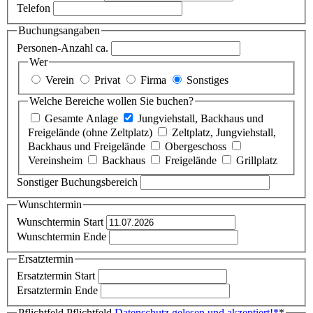
Telefon
Buchungsangaben
Personen-Anzahl ca.
Wer
Verein
Privat
Firma
Sonstiges
Welche Bereiche wollen Sie buchen?
Gesamte Anlage
Jungviehstall, Backhaus und
Freigelände (ohne Zeltplatz)
Zeltplatz, Jungviehstall,
Backhaus und Freigelände
Obergeschoss
Vereinsheim
Backhaus
Freigelände
Grillplatz
Sonstiger Buchungsbereich
Wunschtermin
Wunschtermin Start
Wunschtermin Ende
Ersatztermin
Ersatztermin Start
Ersatztermin Ende
Pflichtfeld
Pflichtfeld
Datenschutz gelesen und akzeptiert!
*
*