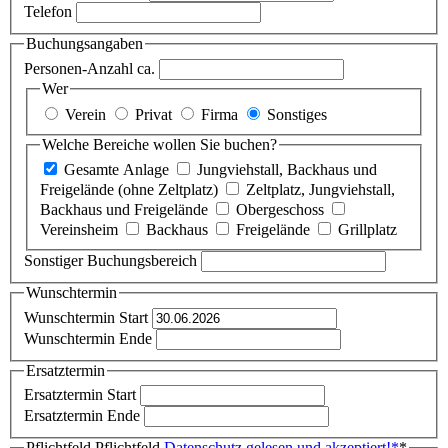
Telefon
Buchungsangaben
Personen-Anzahl ca.
Wer
Verein
Privat
Firma
Sonstiges
Welche Bereiche wollen Sie buchen?
Gesamte Anlage
Jungviehstall, Backhaus und
Freigelände (ohne Zeltplatz)
Zeltplatz, Jungviehstall,
Backhaus und Freigelände
Obergeschoss
Vereinsheim
Backhaus
Freigelände
Grillplatz
Sonstiger Buchungsbereich
Wunschtermin
Wunschtermin Start
Wunschtermin Ende
Ersatztermin
Ersatztermin Start
Ersatztermin Ende
Pflichtfeld
Pflichtfeld
Datenschutz gelesen und akzeptiert!
*
*