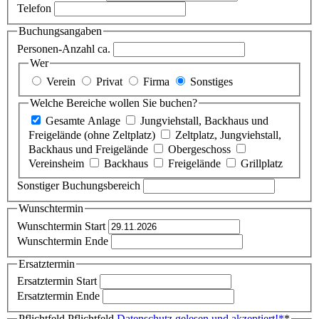
Telefon
Buchungsangaben
Personen-Anzahl ca.
Wer
Verein
Privat
Firma
Sonstiges
Welche Bereiche wollen Sie buchen?
Gesamte Anlage
Jungviehstall, Backhaus und
Freigelände (ohne Zeltplatz)
Zeltplatz, Jungviehstall,
Backhaus und Freigelände
Obergeschoss
Vereinsheim
Backhaus
Freigelände
Grillplatz
Sonstiger Buchungsbereich
Wunschtermin
Wunschtermin Start
Wunschtermin Ende
Ersatztermin
Ersatztermin Start
Ersatztermin Ende
Pflichtfeld
Pflichtfeld
Datenschutz gelesen und akzeptiert!
*
*