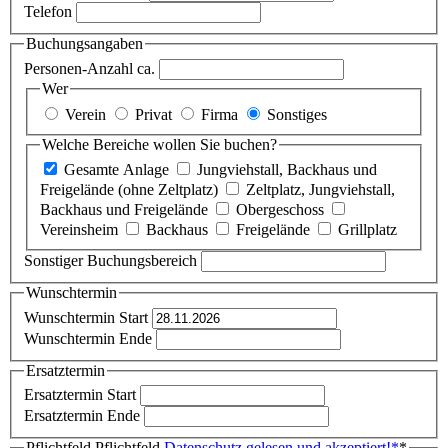
Telefon
Buchungsangaben
Personen-Anzahl ca.
Wer
Verein
Privat
Firma
Sonstiges
Welche Bereiche wollen Sie buchen?
Gesamte Anlage
Jungviehstall, Backhaus und
Freigelände (ohne Zeltplatz)
Zeltplatz, Jungviehstall,
Backhaus und Freigelände
Obergeschoss
Vereinsheim
Backhaus
Freigelände
Grillplatz
Sonstiger Buchungsbereich
Wunschtermin
Wunschtermin Start
Wunschtermin Ende
Ersatztermin
Ersatztermin Start
Ersatztermin Ende
Pflichtfeld
Pflichtfeld
Datenschutz gelesen und akzeptiert!
*
*