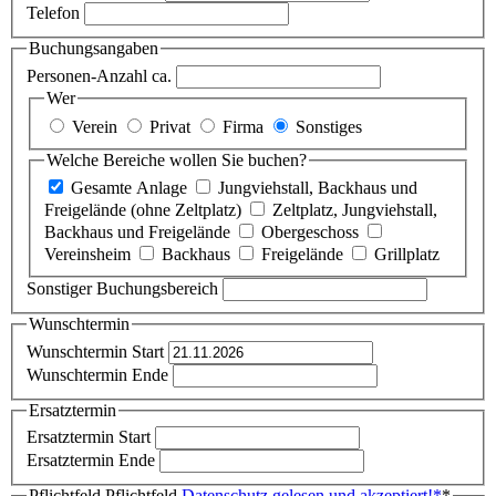
Telefon
Buchungsangaben
Personen-Anzahl ca.
Wer
Verein
Privat
Firma
Sonstiges
Welche Bereiche wollen Sie buchen?
Gesamte Anlage
Jungviehstall, Backhaus und
Freigelände (ohne Zeltplatz)
Zeltplatz, Jungviehstall,
Backhaus und Freigelände
Obergeschoss
Vereinsheim
Backhaus
Freigelände
Grillplatz
Sonstiger Buchungsbereich
Wunschtermin
Wunschtermin Start
Wunschtermin Ende
Ersatztermin
Ersatztermin Start
Ersatztermin Ende
Pflichtfeld
Pflichtfeld
Datenschutz gelesen und akzeptiert!
*
*