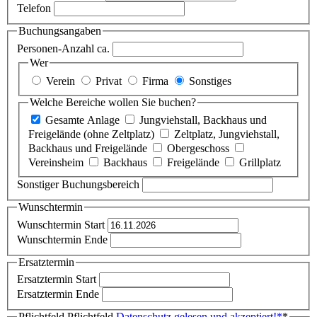
Telefon
Buchungsangaben
Personen-Anzahl ca.
Wer
Verein
Privat
Firma
Sonstiges
Welche Bereiche wollen Sie buchen?
Gesamte Anlage
Jungviehstall, Backhaus und
Freigelände (ohne Zeltplatz)
Zeltplatz, Jungviehstall,
Backhaus und Freigelände
Obergeschoss
Vereinsheim
Backhaus
Freigelände
Grillplatz
Sonstiger Buchungsbereich
Wunschtermin
Wunschtermin Start
Wunschtermin Ende
Ersatztermin
Ersatztermin Start
Ersatztermin Ende
Pflichtfeld
Pflichtfeld
Datenschutz gelesen und akzeptiert!
*
*