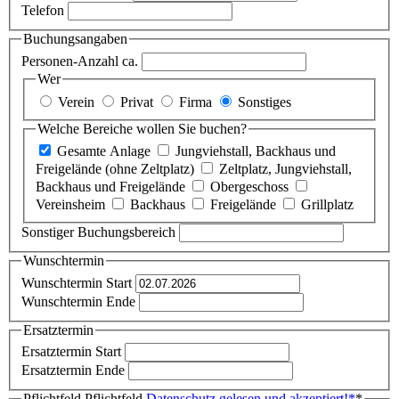
Telefon
Buchungsangaben
Personen-Anzahl ca.
Wer
Verein
Privat
Firma
Sonstiges
Welche Bereiche wollen Sie buchen?
Gesamte Anlage
Jungviehstall, Backhaus und
Freigelände (ohne Zeltplatz)
Zeltplatz, Jungviehstall,
Backhaus und Freigelände
Obergeschoss
Vereinsheim
Backhaus
Freigelände
Grillplatz
Sonstiger Buchungsbereich
Wunschtermin
Wunschtermin Start
Wunschtermin Ende
Ersatztermin
Ersatztermin Start
Ersatztermin Ende
Pflichtfeld
Pflichtfeld
Datenschutz gelesen und akzeptiert!
*
*