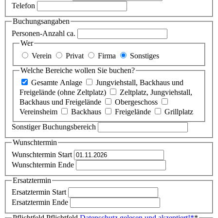
Telefon
Buchungsangaben
Personen-Anzahl ca.
Wer
Verein
Privat
Firma
Sonstiges
Welche Bereiche wollen Sie buchen?
Gesamte Anlage
Jungviehstall, Backhaus und
Freigelände (ohne Zeltplatz)
Zeltplatz, Jungviehstall,
Backhaus und Freigelände
Obergeschoss
Vereinsheim
Backhaus
Freigelände
Grillplatz
Sonstiger Buchungsbereich
Wunschtermin
Wunschtermin Start
Wunschtermin Ende
Ersatztermin
Ersatztermin Start
Ersatztermin Ende
Pflichtfeld
Pflichtfeld
Datenschutz gelesen und akzeptiert!
*
*