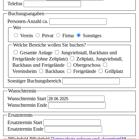
Telefon
Buchungsangaben
Personen-Anzahl ca.
Wer
Verein
Privat
Firma
Sonstiges
Welche Bereiche wollen Sie buchen?
Gesamte Anlage
Jungviehstall, Backhaus und
Freigelände (ohne Zeltplatz)
Zeltplatz, Jungviehstall,
Backhaus und Freigelände
Obergeschoss
Vereinsheim
Backhaus
Freigelände
Grillplatz
Sonstiger Buchungsbereich
Wunschtermin
Wunschtermin Start
Wunschtermin Ende
Ersatztermin
Ersatztermin Start
Ersatztermin Ende
Pflichtfeld
Pflichtfeld
Datenschutz gelesen und akzeptiert!
*
*