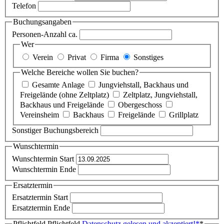
Telefon
Buchungsangaben
Personen-Anzahl ca.
Wer
Verein
Privat
Firma
Sonstiges
Welche Bereiche wollen Sie buchen?
Gesamte Anlage
Jungviehstall, Backhaus und
Freigelände (ohne Zeltplatz)
Zeltplatz, Jungviehstall,
Backhaus und Freigelände
Obergeschoss
Vereinsheim
Backhaus
Freigelände
Grillplatz
Sonstiger Buchungsbereich
Wunschtermin
Wunschtermin Start
Wunschtermin Ende
Ersatztermin
Ersatztermin Start
Ersatztermin Ende
Pflichtfeld
Pflichtfeld
Datenschutz gelesen und akzeptiert!
*
*