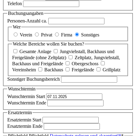
Telefon
Buchungsangaben
Personen-Anzahl ca.
Wer
Verein
Privat
Firma
Sonstiges
Welche Bereiche wollen Sie buchen?
Gesamte Anlage
Jungviehstall, Backhaus und
Freigelände (ohne Zeltplatz)
Zeltplatz, Jungviehstall,
Backhaus und Freigelände
Obergeschoss
Vereinsheim
Backhaus
Freigelände
Grillplatz
Sonstiger Buchungsbereich
Wunschtermin
Wunschtermin Start
Wunschtermin Ende
Ersatztermin
Ersatztermin Start
Ersatztermin Ende
Pflichtfeld
Pflichtfeld
Datenschutz gelesen und akzeptiert!
*
*